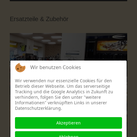
Ersatzteile & Zubehör
Wir benutzen Cookies
Wir verwenden nur essenzielle Cookies für den
Betrieb dieser Webseite. Um das serverseitige
Tracking und die Google Analytics in Zukunft zu
verhindern, folgen Sie den unter "weitere
Informationen" verknüpften Links in unserer
Datenschutzerklärung.
Akzeptieren
Ablehnen